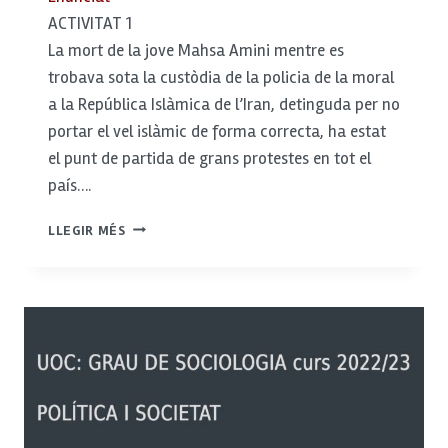
ACTIVITAT 1
La mort de la jove Mahsa Amini mentre es
trobava sota la custòdia de la policia de la moral
a la República Islàmica de l’Iran, detinguda per no
portar el vel islàmic de forma correcta, ha estat
el punt de partida de grans protestes en tot el
país….
LA
LLEGIR MÉS
POLÍTICA
COM
ACTIVITAT
(III):
ELS
RESULTATS.
REPTES
I
TRANSFORMACIONS
ACTUALS