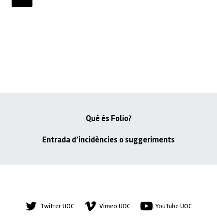
de
següent
pàgines
Què és Folio?
Entrada d’incidències o suggeriments
Twitter UOC
Vimeo UOC
YouTube UOC