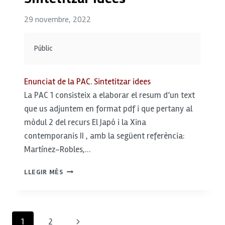
29 novembre, 2022
Públic
Enunciat de la PAC. Sintetitzar idees
La PAC 1 consisteix a elaborar el resum d’un text
que us adjuntem en format pdf i que pertany al
mòdul 2 del recurs El Japó i la Xina
contemporanis II , amb la següent referència:
Martínez-Robles,…
SINTETITZAR
LLEGIR MÉS
IDEES
Navegació
Pàgina
1
2