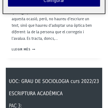
Configurar
Aquesta activitat consisteix a reflexionar sobre
què significa escriure en un context acadèmic. En
aquesta ocasió, però, no haureu d’escriure un
text, sinó que haureu d’adoptar una òptica ben
diferent: la de la persona que el corregeix i
l’avalua. Es tracta, doncs,…
ABANS
LLEGIR MÉS
D’ACABAR,
CAL
REVISAR