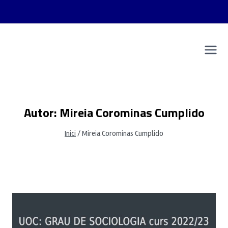
Vés
al
Grau de sociologia | UOC 2022/23
contingut
Mireia Corominas Cumplido
Autor: Mireia Corominas Cumplido
Inici
/
Mireia Corominas Cumplido