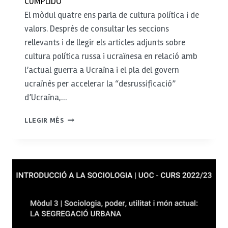
CUMPLIDO
El mòdul quatre ens parla de cultura política i de
valors. Després de consultar les seccions
rellevants i de llegir els articles adjunts sobre
cultura política russa i ucraïnesa en relació amb
l’actual guerra a Ucraïna i el pla del govern
ucraïnès per accelerar la “desrussificació”
d’Ucraïna,…
LA
LLEGIR MÉS
POLÍTICA
COM
A
ACTIVITAT:
EL
CONTEXT
CULTURAL
I
ELS
ACTORS