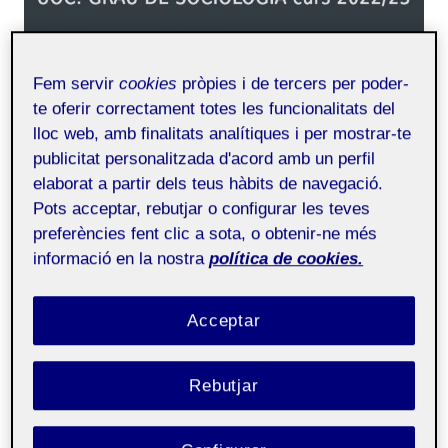
Fem servir
cookies
pròpies i de tercers per poder-
te oferir correctament totes les funcionalitats del
lloc web, amb finalitats analítiques i per mostrar-te
publicitat personalitzada d'acord amb un perfil
elaborat a partir dels teus hàbits de navegació.
Pots acceptar, rebutjar o configurar les teves
preferències fent clic a sota, o obtenir-ne més
ESCRIPTURA ACADÈMICA
informació en la nostra
política de cookies.
Abans d’acabar, cal revisar
12 gener, 2023
Acceptar
Públic
Rebutjar
Enunciat